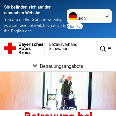
Sie befinden sich auf der
Sprache wechseln zu
deutschen Website
You are on the German website,
you can use the switch to switch to
Alles klar
the English one
Bezirksverband
Schwaben
Betreuungsangebote
Betreuung bei