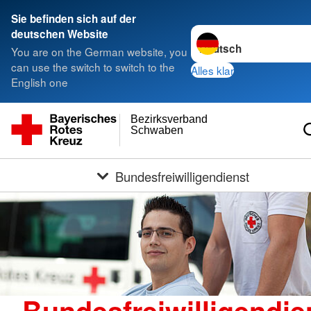
Sie befinden sich auf der
Sprache wechseln zu
deutschen Website
You are on the German website, you
can use the switch to switch to the
Alles klar
English one
Bezirksverband
Schwaben
Bundesfreiwilligendienst
Bundesfreiwilligendie